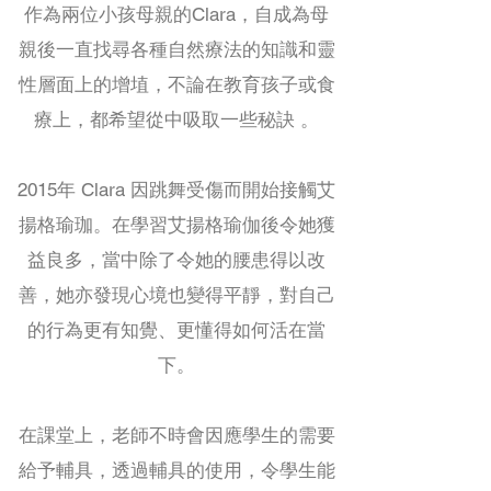
作為兩位小孩母親的Clara，自成為母
親後一直找尋各種自然療法的知識和靈
性層面上的增埴，不論在教育孩子或食
療上，都希望從中吸取一些秘訣 。
2015年 Clara 因跳舞受傷而開始接觸艾
揚格瑜珈。在學習艾揚格瑜伽後令她獲
益良多，當中除了令她的腰患得以改
善，她亦發現心境也變得平靜，對自己
的行為更有知覺、更懂得如何活在當
下。
在課堂上，老師不時會因應學生的需要
給予輔具，透過輔具的使用，令學生能