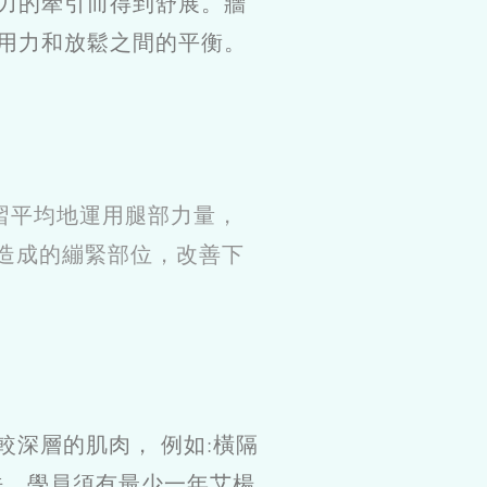
力的牽引而得到舒展。牆
用力和放鬆之間的平衡。
習平均地運用腿部力量，
造成的繃緊部位，改善下
深層的肌肉， 例如:橫隔
法。學員須有最少一年艾楊