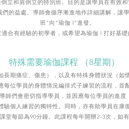
頭倒立和肩倒立的特別班。目的是讓學員在有效和
我們的益處。導師會循序漸進地作詳細講解，讓學
班"向"瑜伽 I”進發。
堂適合有經驗的初學者，或希望為瑜伽 I 打好基
特殊需要瑜伽課程 （8星期）
如長期痛症、傷患），以及有特殊身體狀況（如
應每位學員的身體情況編排式子練習的流程，並
導師們會密切指導學員，並因應每位學員的進度
體驗個人練習的獨特性。同時，亦有助學員在康
課堂每節為90分鐘。此課程每年開辦2-3次，如