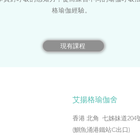
格瑜伽經驗。
現有課程
艾揚格瑜伽舍
香港 北角 七姊妹道20
(鰂魚涌港鐵站C出口)