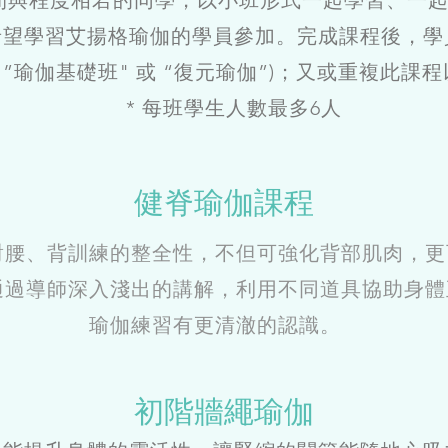
間與程度相若的同學，以小班形式一起學習、一
希望學習艾揚格瑜伽的學員參加。完成課程後，學
”瑜伽基礎班" 或 “復元瑜伽”)；又或重複此課
* 每班學生人數最多6人
健脊瑜伽課程
對腰、背訓練的整全性，不但可強化背部肌肉，更
通過導師深入淺出的講解，利用不同道具協助身體
瑜伽練習有更清澈的認識。
初階牆繩瑜伽