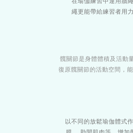
在瑜伽練習中運用牆
繩更能帶給練習者用
髖關節是身體體積及活動
復原髖關節的活動空間，
以不同的放鬆瑜伽體式作
膜 、肋間肌肉等，增