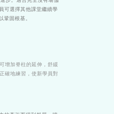
起進步。適合完全沒有瑜伽
員可選擇其他課堂繼續學
程以鞏固根基。
可增加脊柱的延伸，舒緩
正確地練習，使新學員對