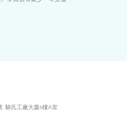
4號
駱氏工廠大廈6樓A室