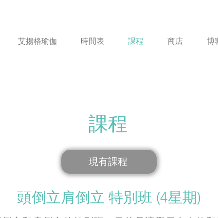
艾揚格瑜伽
時間表
課程
商店
博
課程
現有課程
頭倒立肩倒立 特別班 (4星期)