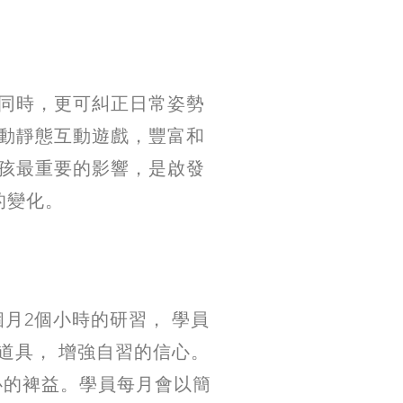
同時，更可糾正日常姿勢
動靜態互動遊戲，豐富和
孩最重要的影響，是啟發
的變化。
月2個小時的研習， 學員
道具， 增強自習的信心。
心的裨益。學員每月會以簡