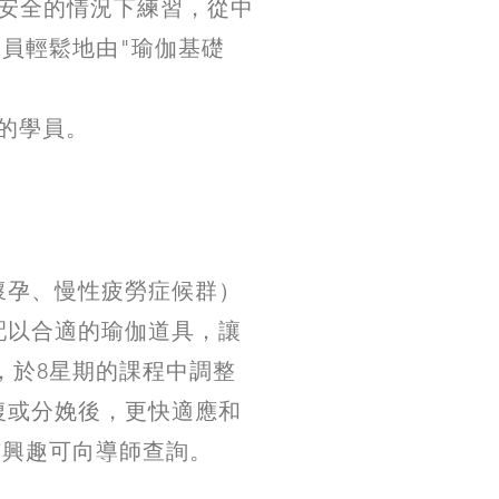
安全的情況下練習，從中
員輕鬆地由"瑜伽基礎
礎的學員。
懷孕、慢性疲勞症候群）
配以合適的瑜伽道具，讓
，於8星期的課程中調整
復或分娩後，更快適應和
有興趣可向導師查詢。