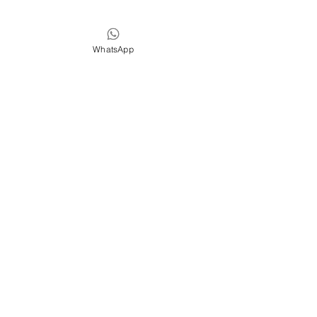
WhatsApp
艾揚格瑜伽舍
留言
香港 北角 七姊妹道204號
駱氏工廠大
廈6樓A室
(鰂魚涌港鐵站C出口)
撰寫留言......
"從重力出發，理解我們意
肩頸健康 牆繩倒立 w