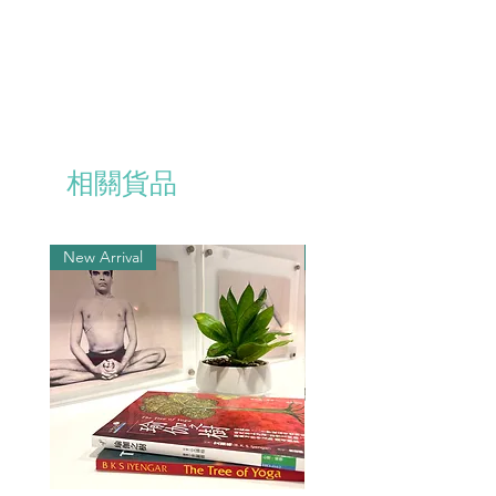
相關貨品
New Arrival
New Arrival