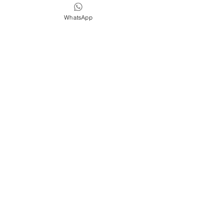
瑜伽之樹(Tree of Yoga中文譯本)
艾揚格瑜伽聖經 (Light on 
WhatsApp
價格
HK$80.00
加入購物車